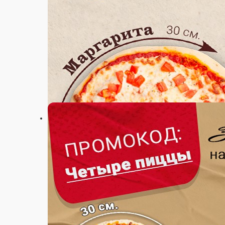
400 ₽
мин. сумма заказа
120 ₽
стоим. доставки
от
700 ₽
беспл. доставка
НОВИНКА