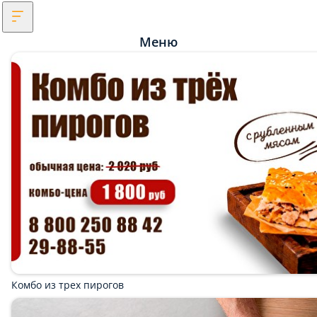
Меню
Комбо из трех пирогов
Комбо! Закажи два в одном! Сытный и сладкий штрудель!
Дарим скидку на пироги и пиццу при самовывозе 5%!
3 ПИЦЦЫ НА РЖАНОМ ТЕСТЕ ПО АКЦИИ ЗА 1149
РУБЛЕЙ
Закажи 4, 6, 8 пирогов и получи 1, 2, 3 сладких в
ПИЦЦЫ МНОГО НЕ БЫВАЕТ! 3 ПИЦЦЫ ЗА 1149
РУБЛЕЙ!
СКАЖИ ПРОМО-КОД: ЧЕТЫРЕ ПИЦЦЫ
ДАРИМ СКИДКУ В ДЕНЬ РОЖДЕНИЕ!
Мы рекомендуем