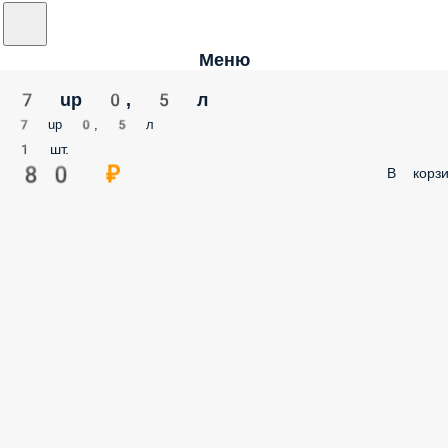
Меню
7 up 0, 5 л
7 up 0, 5 л
1 шт.
80 ₽
В корзи