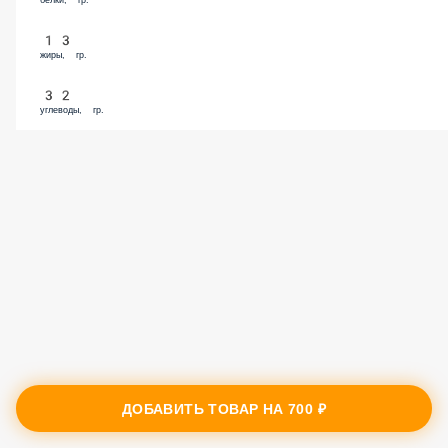
белки, гр.
13
жиры, гр.
32
углеводы, гр.
ДОБАВИТЬ ТОВАР НА
700 ₽