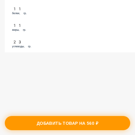
11
белки, гр.
11
жиры, гр.
23
углеводы, гр.
ДОБАВИТЬ ТОВАР НА
560 ₽